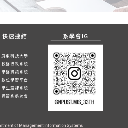
快速連結
系學會IG
碩士班
訊策略顧問、、資訊安全長官（CISO）教授/研究員
屏東科技大學
專家、資訊安全專家
校務行政系統
學務資訊系統
數位學習平台
學生選課系統
資管系系友會
rtment of Management Information Systems