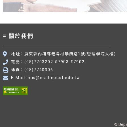
:::
關於我們
資訊科技（IT）高階管理、高級數據分析師、資
地址：屏東縣內埔鄉老埤村學府路1號(管理學院大樓)
電話：(08)7703202 #7903 #7902
傳真：(08)7740306
E-Mail: mis@mail.npust.edu.tw
© Depa