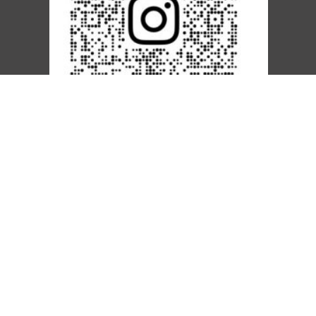
AACSB