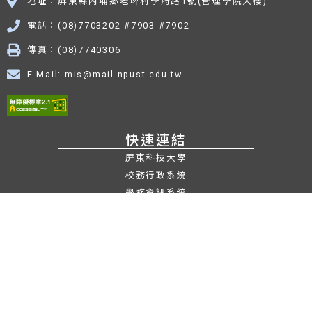
地址：屏東縣內埔鄉老埤村學府路1號(管理學院大樓)
電話：(08)7703202 #7903 #7902
傳真：(08)7740306
E-Mail: mis@mail.npust.edu.tw
快速連結
屏東科技大學
校務行政系統
學務資訊系統
數位學習平台
學生選課系統
資管系系友會
系學會IG